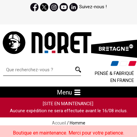
Suivez-nous !
PENSÉ & FABRIQUÉ
EN FRANCE
Menu
[SITE EN MAINTENANCE]
Aucune expédition ne sera effectuée avant le 16/08 inclus.
Accueil
/ Homme
Boutique en maintenance. Merci pour votre patience.