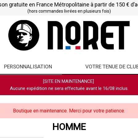
son gratuite en France Métropolitaine à partir de 150 € d’
(hors commandes livrées en plusieurs fois)
PERSONNALISATION
VOTRE TENUE DE CLU
[SITE EN MAINTENANCE]
Aucune expédition ne sera effectuée avant le 16/08 inclus.
Boutique en maintenance. Merci pour votre patience.
HOMME