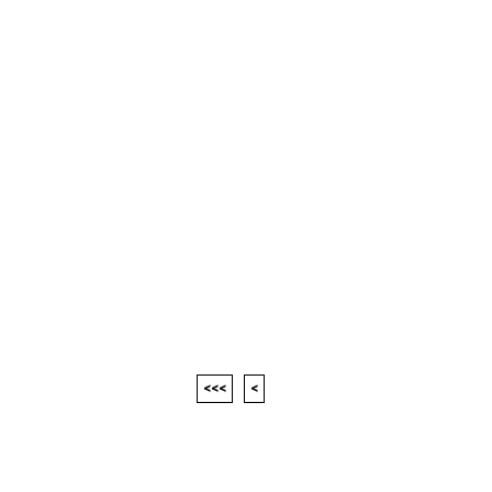
<<<
<