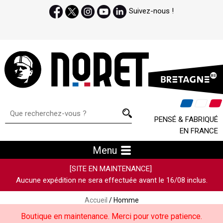
Suivez-nous !
PENSÉ & FABRIQUÉ
EN FRANCE
Menu
[SITE EN MAINTENANCE]
Aucune expédition ne sera effectuée avant le 16/08 inclus.
Accueil
/ Homme
Boutique en maintenance. Merci pour votre patience.