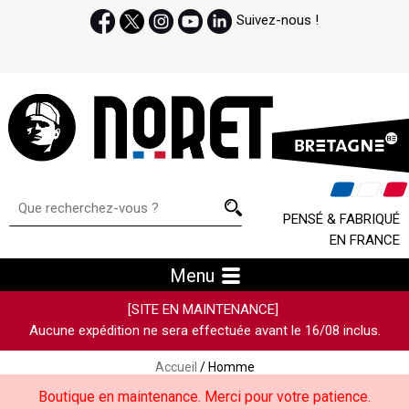
Suivez-nous !
PENSÉ & FABRIQUÉ
EN FRANCE
Menu
[SITE EN MAINTENANCE]
Aucune expédition ne sera effectuée avant le 16/08 inclus.
Accueil
/ Homme
Boutique en maintenance. Merci pour votre patience.