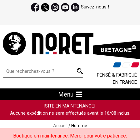
Suivez-nous !
PENSÉ & FABRIQUÉ
EN FRANCE
Menu
[SITE EN MAINTENANCE]
Aucune expédition ne sera effectuée avant le 16/08 inclus.
Accueil
/ Homme
Boutique en maintenance. Merci pour votre patience.