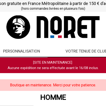
son gratuite en France Métropolitaine à partir de 150 € d’
(hors commandes livrées en plusieurs fois)
PERSONNALISATION
VOTRE TENUE DE CLU
[SITE EN MAINTENANCE]
Aucune expédition ne sera effectuée avant le 16/08 inclus.
Boutique en maintenance. Merci pour votre patience.
HOMME