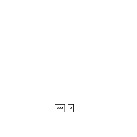
<<<
<