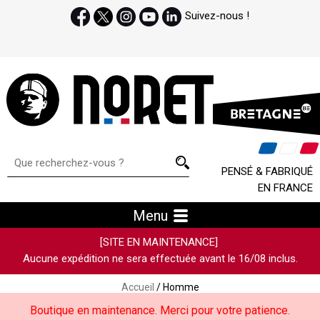
Suivez-nous !
PENSÉ & FABRIQUÉ
EN FRANCE
Menu
[SITE EN MAINTENANCE]
Aucune expédition ne sera effectuée avant le 16/08 inclus.
Accueil
/ Homme
Boutique en maintenance. Merci pour votre patience.