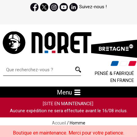
Suivez-nous !
PENSÉ & FABRIQUÉ
EN FRANCE
Menu
[SITE EN MAINTENANCE]
Aucune expédition ne sera effectuée avant le 16/08 inclus.
Accueil
/ Homme
Boutique en maintenance. Merci pour votre patience.