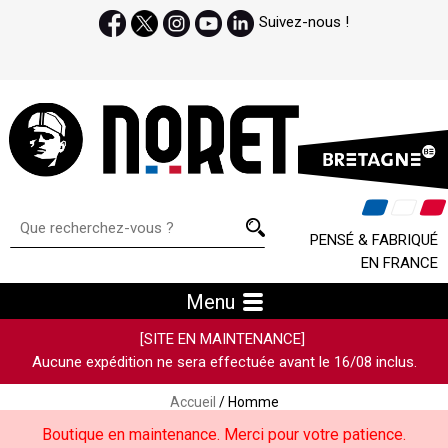
Suivez-nous !
PENSÉ & FABRIQUÉ
EN FRANCE
Menu
[SITE EN MAINTENANCE]
Aucune expédition ne sera effectuée avant le 16/08 inclus.
Accueil
/ Homme
Boutique en maintenance. Merci pour votre patience.