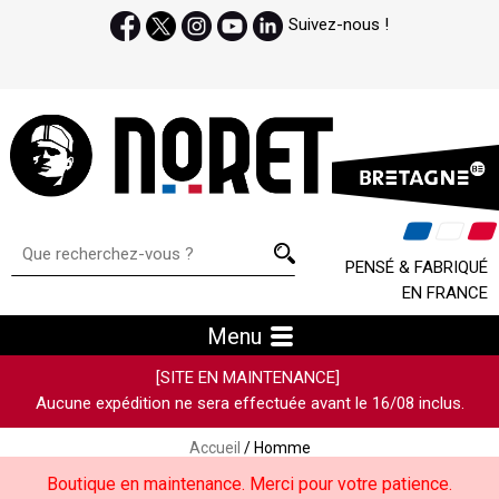
Suivez-nous !
PENSÉ & FABRIQUÉ
EN FRANCE
Menu
[SITE EN MAINTENANCE]
Aucune expédition ne sera effectuée avant le 16/08 inclus.
Accueil
/ Homme
Boutique en maintenance. Merci pour votre patience.