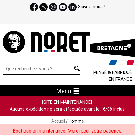
Suivez-nous !
PENSÉ & FABRIQUÉ
EN FRANCE
Menu
[SITE EN MAINTENANCE]
Aucune expédition ne sera effectuée avant le 16/08 inclus.
Accueil
/ Homme
Boutique en maintenance. Merci pour votre patience.