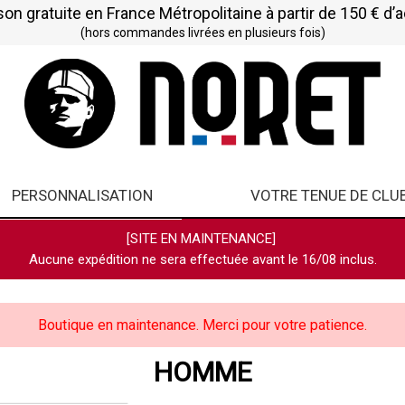
son gratuite en France Métropolitaine à partir de 150 € d’
(hors commandes livrées en plusieurs fois)
PERSONNALISATION
VOTRE TENUE DE CLU
[SITE EN MAINTENANCE]
Aucune expédition ne sera effectuée avant le 16/08 inclus.
Boutique en maintenance. Merci pour votre patience.
HOMME