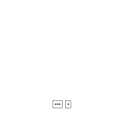
<<<
<