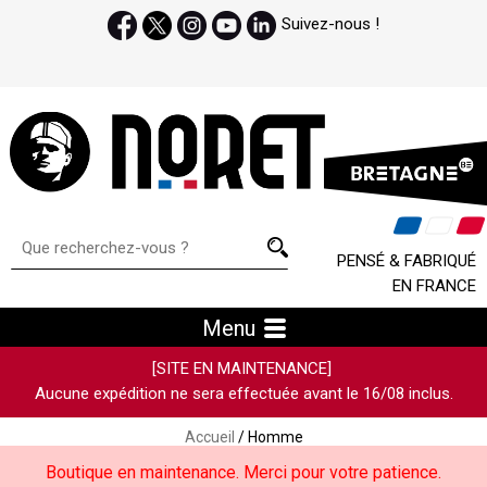
Suivez-nous !
PENSÉ & FABRIQUÉ
EN FRANCE
Menu
[SITE EN MAINTENANCE]
Aucune expédition ne sera effectuée avant le 16/08 inclus.
Accueil
/ Homme
Boutique en maintenance. Merci pour votre patience.