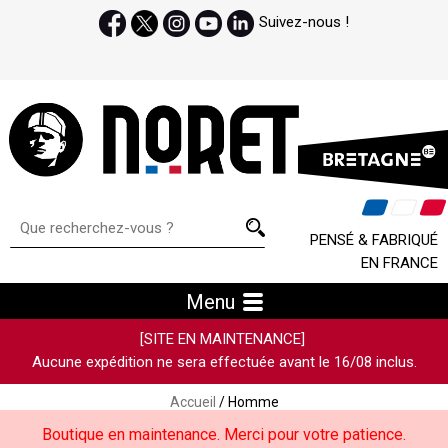
Suivez-nous !
PENSÉ & FABRIQUÉ
EN FRANCE
Menu
[SITE EN MAINTENANCE]
Aucune expédition ne sera effectuée avant le 16/08 inclus.
Accueil
/ Homme
Boutique en maintenance. Merci pour votre patience.