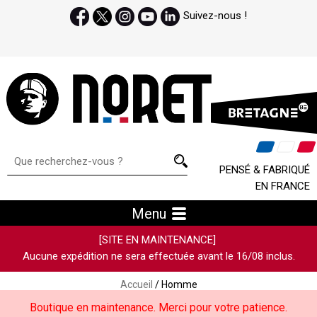
Suivez-nous !
PENSÉ & FABRIQUÉ
EN FRANCE
Menu
[SITE EN MAINTENANCE]
Aucune expédition ne sera effectuée avant le 16/08 inclus.
Accueil
/ Homme
Boutique en maintenance. Merci pour votre patience.