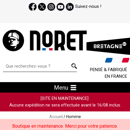
Suivez-nous !
PENSÉ & FABRIQUÉ
EN FRANCE
Menu
[SITE EN MAINTENANCE]
Aucune expédition ne sera effectuée avant le 16/08 inclus.
Accueil
/ Homme
Boutique en maintenance. Merci pour votre patience.