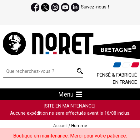
Suivez-nous !
PENSÉ & FABRIQUÉ
EN FRANCE
Menu
[SITE EN MAINTENANCE]
Aucune expédition ne sera effectuée avant le 16/08 inclus.
Accueil
/ Homme
Boutique en maintenance. Merci pour votre patience.