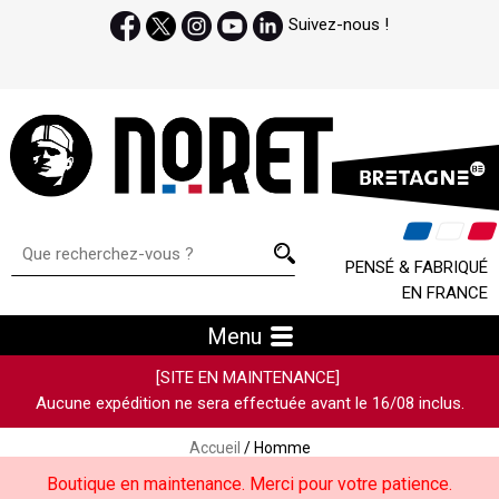
Suivez-nous !
PENSÉ & FABRIQUÉ
EN FRANCE
Menu
[SITE EN MAINTENANCE]
Aucune expédition ne sera effectuée avant le 16/08 inclus.
Accueil
/ Homme
Boutique en maintenance. Merci pour votre patience.