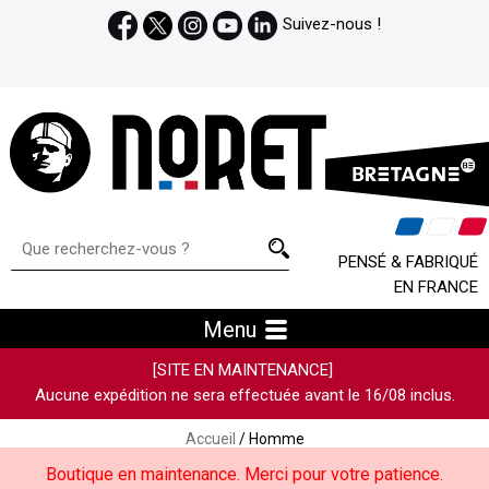
Suivez-nous !
PENSÉ & FABRIQUÉ
EN FRANCE
Menu
[SITE EN MAINTENANCE]
Aucune expédition ne sera effectuée avant le 16/08 inclus.
Accueil
/ Homme
Boutique en maintenance. Merci pour votre patience.