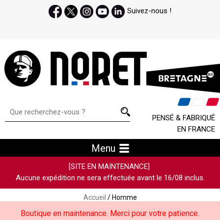
Suivez-nous !
PENSÉ & FABRIQUÉ
EN FRANCE
Menu
[SITE EN MAINTENANCE]
Aucune expédition ne sera effectuée avant le 16/08 inclus.
Accueil
/ Homme
Boutique en maintenance. Merci pour votre patience.