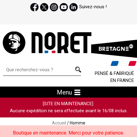
Suivez-nous !
PENSÉ & FABRIQUÉ
EN FRANCE
Menu
[SITE EN MAINTENANCE]
Aucune expédition ne sera effectuée avant le 16/08 inclus.
Accueil
/ Homme
Boutique en maintenance. Merci pour votre patience.