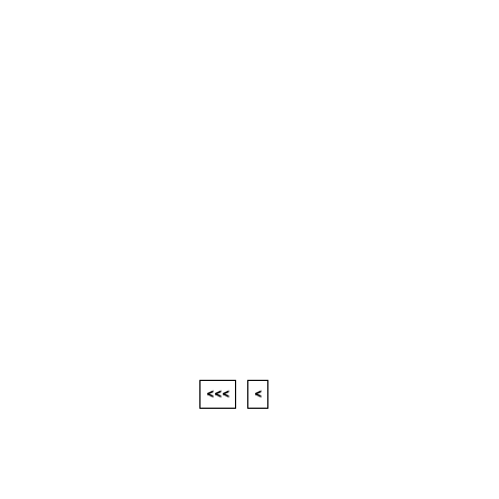
<<<
<