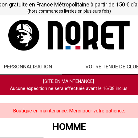
son gratuite en France Métropolitaine à partir de 150 € d’
(hors commandes livrées en plusieurs fois)
PERSONNALISATION
VOTRE TENUE DE CLU
[SITE EN MAINTENANCE]
Aucune expédition ne sera effectuée avant le 16/08 inclus.
Boutique en maintenance. Merci pour votre patience.
HOMME