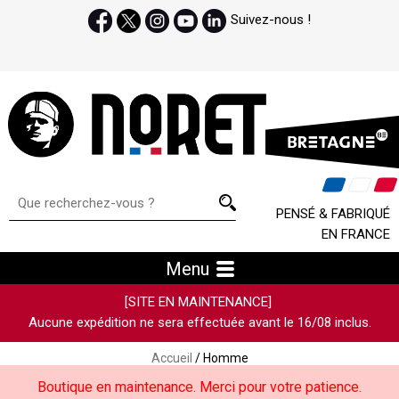
Suivez-nous !
PENSÉ & FABRIQUÉ
EN FRANCE
Menu
[SITE EN MAINTENANCE]
Aucune expédition ne sera effectuée avant le 16/08 inclus.
Accueil
/ Homme
Boutique en maintenance. Merci pour votre patience.