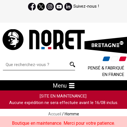
Suivez-nous !
PENSÉ & FABRIQUÉ
EN FRANCE
Menu
[SITE EN MAINTENANCE]
Aucune expédition ne sera effectuée avant le 16/08 inclus.
Accueil
/ Homme
Boutique en maintenance. Merci pour votre patience.