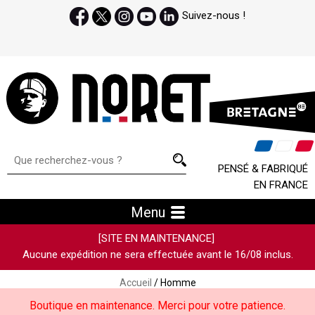
Suivez-nous !
PENSÉ & FABRIQUÉ
EN FRANCE
Menu
[SITE EN MAINTENANCE]
Aucune expédition ne sera effectuée avant le 16/08 inclus.
Accueil
/ Homme
Boutique en maintenance. Merci pour votre patience.