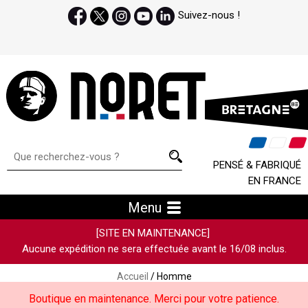
Suivez-nous !
PENSÉ & FABRIQUÉ
EN FRANCE
Menu
[SITE EN MAINTENANCE]
Aucune expédition ne sera effectuée avant le 16/08 inclus.
Accueil
/ Homme
Boutique en maintenance. Merci pour votre patience.