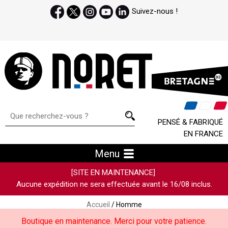
Suivez-nous !
PENSÉ & FABRIQUÉ
EN FRANCE
Menu
[SITE EN MAINTENANCE]
Aucune expédition ne sera effectuée avant le 16/08 inclus.
Accueil
/ Homme
Boutique en maintenance. Merci pour votre patience.