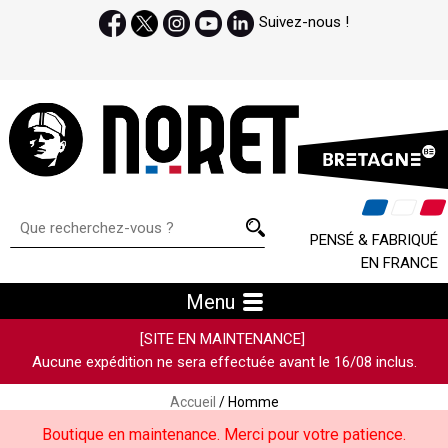
Suivez-nous !
PENSÉ & FABRIQUÉ
EN FRANCE
Menu
[SITE EN MAINTENANCE]
Aucune expédition ne sera effectuée avant le 16/08 inclus.
Accueil
/ Homme
Boutique en maintenance. Merci pour votre patience.