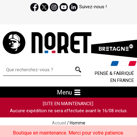
Suivez-nous !
PENSÉ & FABRIQUÉ
EN FRANCE
Menu
[SITE EN MAINTENANCE]
Aucune expédition ne sera effectuée avant le 16/08 inclus.
Accueil
/ Homme
Boutique en maintenance. Merci pour votre patience.