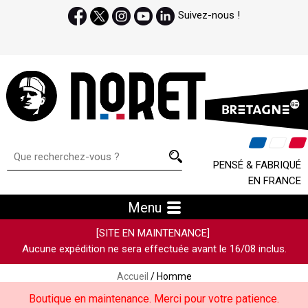
Suivez-nous !
PENSÉ & FABRIQUÉ
EN FRANCE
Menu
[SITE EN MAINTENANCE]
Aucune expédition ne sera effectuée avant le 16/08 inclus.
Accueil
/ Homme
Boutique en maintenance. Merci pour votre patience.