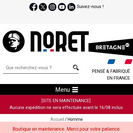
Suivez-nous !
PENSÉ & FABRIQUÉ
EN FRANCE
Menu
[SITE EN MAINTENANCE]
Aucune expédition ne sera effectuée avant le 16/08 inclus.
Accueil
/ Homme
Boutique en maintenance. Merci pour votre patience.