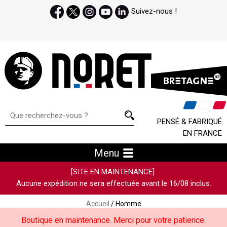
Suivez-nous !
PENSÉ & FABRIQUÉ
EN FRANCE
Menu
[SITE EN MAINTENANCE]
Aucune expédition ne sera effectuée avant le 16/08 inclus.
Accueil
/ Homme
Boutique en maintenance. Merci pour votre patience.