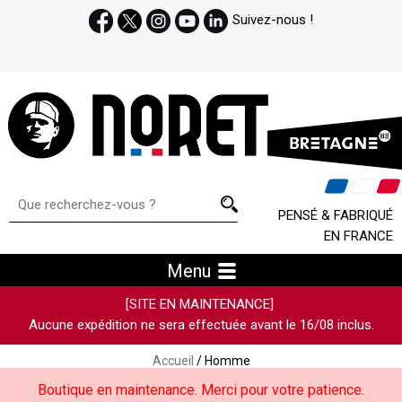
Suivez-nous !
PENSÉ & FABRIQUÉ
EN FRANCE
Menu
[SITE EN MAINTENANCE]
Aucune expédition ne sera effectuée avant le 16/08 inclus.
Accueil
/ Homme
Boutique en maintenance. Merci pour votre patience.