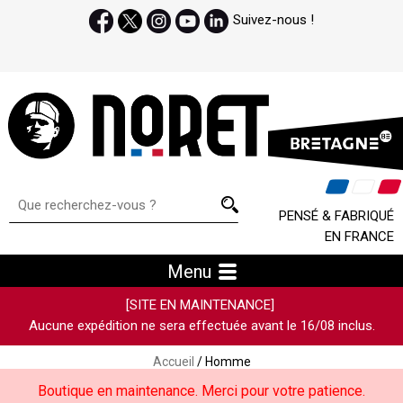
Suivez-nous !
PENSÉ & FABRIQUÉ
EN FRANCE
Menu
[SITE EN MAINTENANCE]
Aucune expédition ne sera effectuée avant le 16/08 inclus.
Accueil
/ Homme
Boutique en maintenance. Merci pour votre patience.