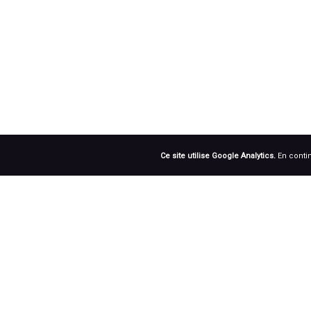
Ce site utilise Google Analytics.
En contin
RÉSEAUX SOCIAUX
Prenez notre roue !