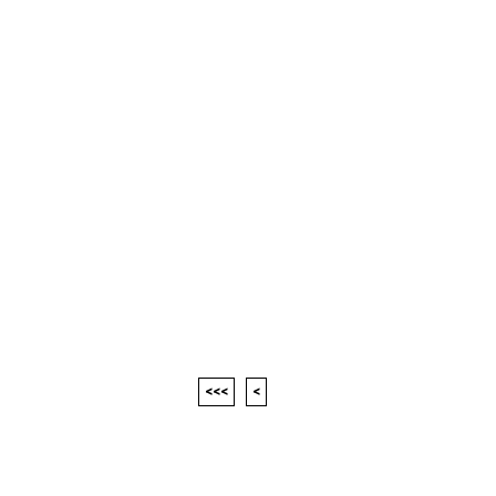
<<<
<