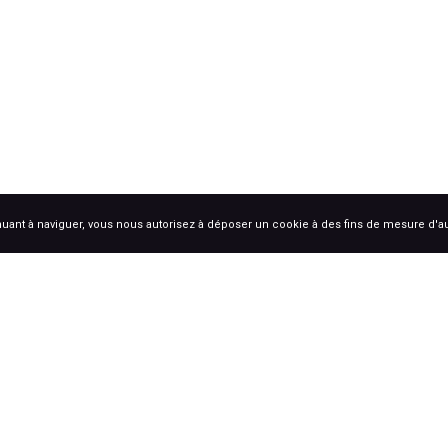
uant à naviguer, vous nous autorisez à déposer un cookie à des fins de mesure d'
S
Coche