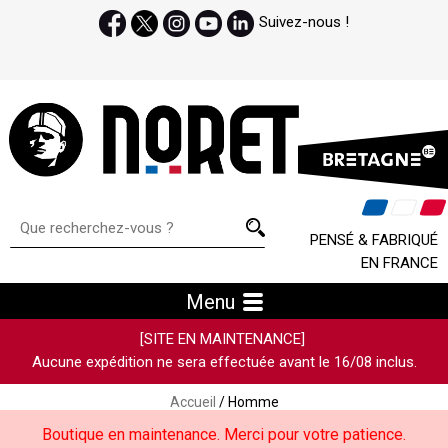
Suivez-nous !
PENSÉ & FABRIQUÉ
EN FRANCE
Menu
[SITE EN MAINTENANCE]
Aucune expédition ne sera effectuée avant le 16/08 inclus.
Accueil
/ Homme
Boutique en maintenance. Merci pour votre patience.