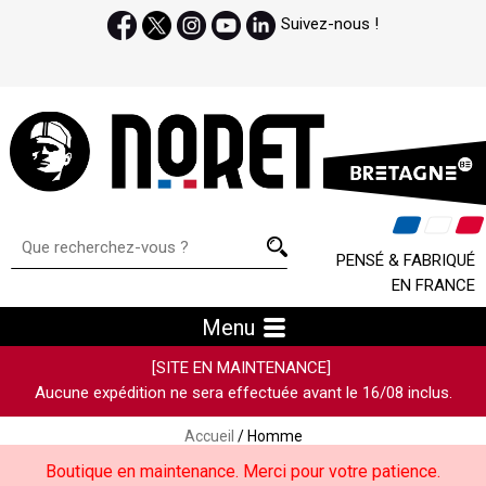
Suivez-nous !
PENSÉ & FABRIQUÉ
EN FRANCE
Menu
[SITE EN MAINTENANCE]
Aucune expédition ne sera effectuée avant le 16/08 inclus.
Accueil
/ Homme
Boutique en maintenance. Merci pour votre patience.