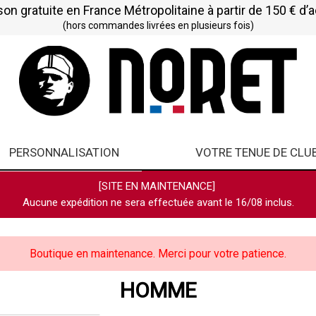
son gratuite en France Métropolitaine à partir de 150 € d’
(hors commandes livrées en plusieurs fois)
PERSONNALISATION
VOTRE TENUE DE CLU
[SITE EN MAINTENANCE]
Aucune expédition ne sera effectuée avant le 16/08 inclus.
Boutique en maintenance. Merci pour votre patience.
HOMME