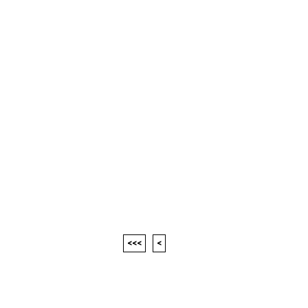
<<<
<