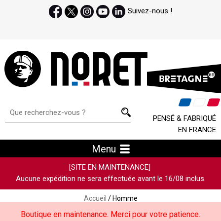
Suivez-nous !
PENSÉ & FABRIQUÉ
EN FRANCE
Menu
[SITE EN MAINTENANCE]
Aucune expédition ne sera effectuée avant le 16/08 inclus.
Accueil
/ Homme
Boutique en maintenance. Merci pour votre patience.