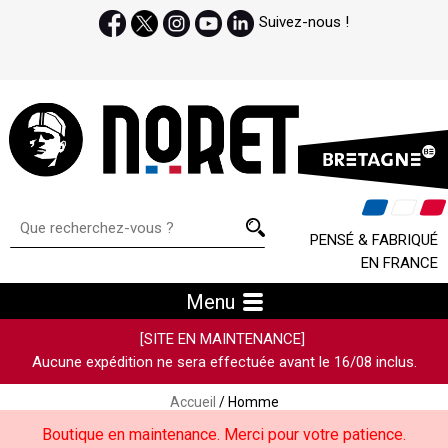
Suivez-nous !
PENSÉ & FABRIQUÉ
EN FRANCE
Menu
[SITE EN MAINTENANCE]
Aucune expédition ne sera effectuée avant le 16/08 inclus.
Accueil
/ Homme
Boutique en maintenance. Merci pour votre patience.