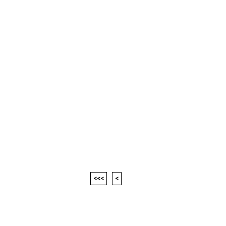
<<<
<