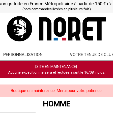
son gratuite en France Métropolitaine à partir de 150 € d’
(hors commandes livrées en plusieurs fois)
PERSONNALISATION
VOTRE TENUE DE CLU
[SITE EN MAINTENANCE]
Aucune expédition ne sera effectuée avant le 16/08 inclus.
Boutique en maintenance. Merci pour votre patience.
HOMME