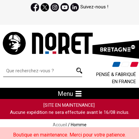
Suivez-nous !
PENSÉ & FABRIQUÉ
EN FRANCE
Menu
[SITE EN MAINTENANCE]
Aucune expédition ne sera effectuée avant le 16/08 inclus.
Accueil
/ Homme
Boutique en maintenance. Merci pour votre patience.