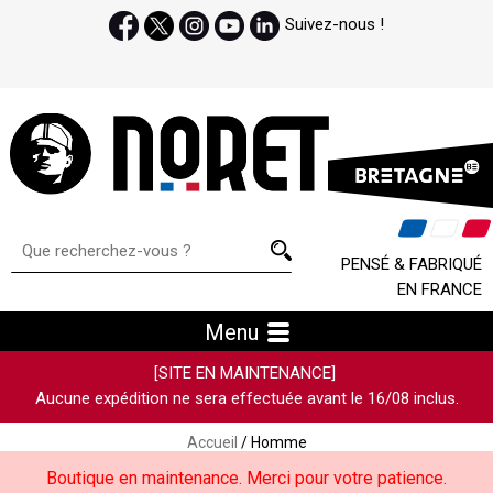
Suivez-nous !
PENSÉ & FABRIQUÉ
EN FRANCE
Menu
[SITE EN MAINTENANCE]
Aucune expédition ne sera effectuée avant le 16/08 inclus.
Accueil
/ Homme
Boutique en maintenance. Merci pour votre patience.