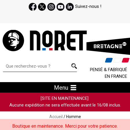
Suivez-nous !
PENSÉ & FABRIQUÉ
EN FRANCE
Menu
[SITE EN MAINTENANCE]
Aucune expédition ne sera effectuée avant le 16/08 inclus.
Accueil
/ Homme
Boutique en maintenance. Merci pour votre patience.