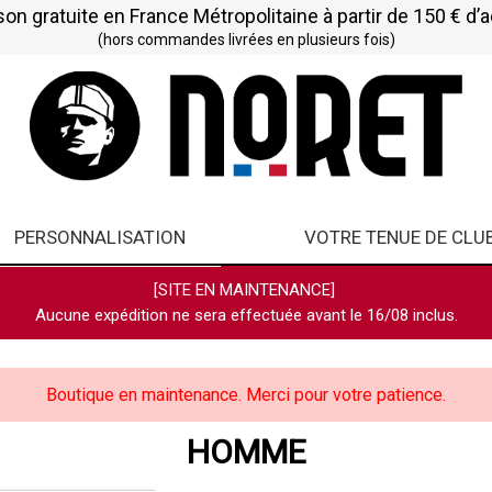
son gratuite en France Métropolitaine à partir de 150 € d’
(hors commandes livrées en plusieurs fois)
PERSONNALISATION
VOTRE TENUE DE CLU
[SITE EN MAINTENANCE]
Aucune expédition ne sera effectuée avant le 16/08 inclus.
Boutique en maintenance. Merci pour votre patience.
HOMME