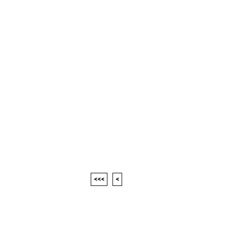
<<<
<