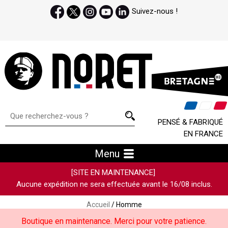
Suivez-nous !
PENSÉ & FABRIQUÉ
EN FRANCE
Menu
[SITE EN MAINTENANCE]
Aucune expédition ne sera effectuée avant le 16/08 inclus.
Accueil
/ Homme
Boutique en maintenance. Merci pour votre patience.