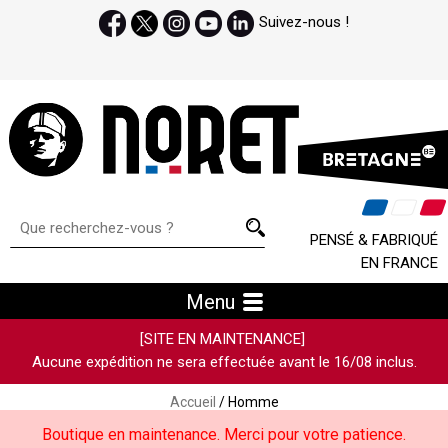
Suivez-nous !
PENSÉ & FABRIQUÉ
EN FRANCE
Menu
[SITE EN MAINTENANCE]
Aucune expédition ne sera effectuée avant le 16/08 inclus.
Accueil
/ Homme
Boutique en maintenance. Merci pour votre patience.