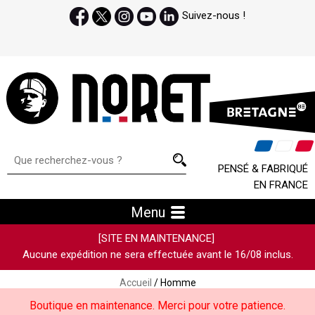
Suivez-nous !
PENSÉ & FABRIQUÉ
EN FRANCE
Menu
[SITE EN MAINTENANCE]
Aucune expédition ne sera effectuée avant le 16/08 inclus.
Accueil
/ Homme
Boutique en maintenance. Merci pour votre patience.