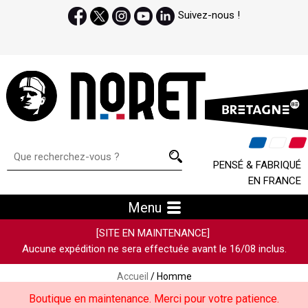
Suivez-nous !
PENSÉ & FABRIQUÉ
EN FRANCE
Menu
[SITE EN MAINTENANCE]
Aucune expédition ne sera effectuée avant le 16/08 inclus.
Accueil
/ Homme
Boutique en maintenance. Merci pour votre patience.