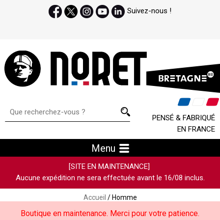
Suivez-nous !
PENSÉ & FABRIQUÉ
EN FRANCE
Menu
[SITE EN MAINTENANCE]
Aucune expédition ne sera effectuée avant le 16/08 inclus.
Accueil
/ Homme
Boutique en maintenance. Merci pour votre patience.